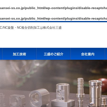
sansei-ss.co.jp/public_html/wp-content/plugins/disable-recaptch
sansei-ss.co.jp/public_html/wp-content/plugins/disable-recaptch
/NC旋盤・NC複合切削加工は株式会社三盛