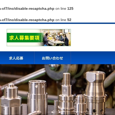
a-cf7/inc/disable-recaptcha.php
on line
125
a-cf7/inc/disable-recaptcha.php
on line
52