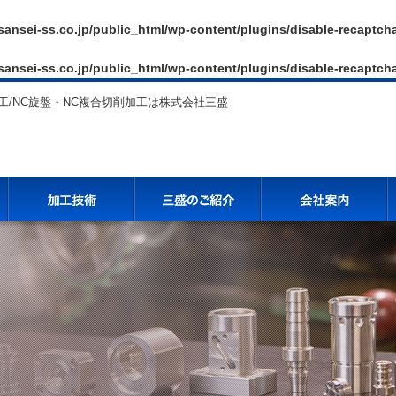
sansei-ss.co.jp/public_html/wp-content/plugins/disable-recaptch
sansei-ss.co.jp/public_html/wp-content/plugins/disable-recaptch
/NC旋盤・NC複合切削加工は株式会社三盛