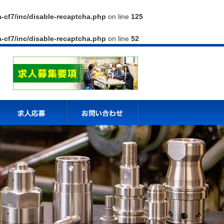
a-cf7/inc/disable-recaptcha.php
on line
125
a-cf7/inc/disable-recaptcha.php
on line
52